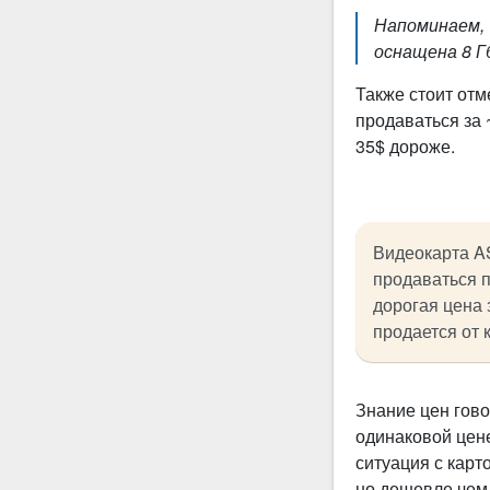
Напоминаем,
оснащена 8 Г
Также стоит отм
продаваться за 
35$ дороже.
Видеокарта A
продаваться п
дорогая цена 
продается от 
Знание цен гово
одинаковой цене
ситуация с карт
но дешевле чем