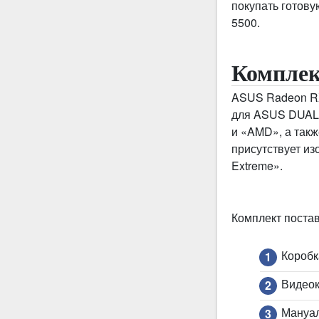
покупать готову
5500.
Компле
ASUS Radeon RX
для ASUS DUAL.
и «AMD», а такж
присутствует из
Extreme».
Комплект постав
Коробк
Видеок
Мануа