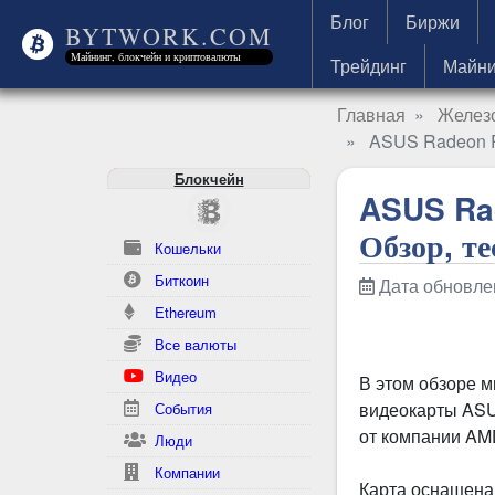
Блог
Биржи
BYTWORK.COM
Майнинг, блокчейн и криптовалюты
Трейдинг
Майни
Главная
Железо
ASUS Radeon 
Блокчейн
ASUS Ra
Обзор, те
Кошельки
Биткоин
Дата обновлен
Ethereum
Все валюты
Видео
В этом обзоре 
видеокарты ASU
События
от компании AM
Люди
Компании
Карта оснащена 