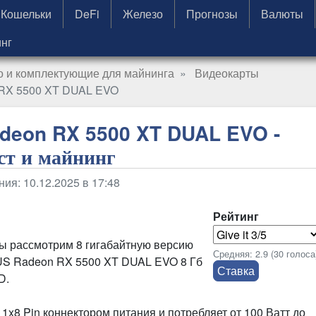
Кошельки
DeFi
Железо
Прогнозы
Валюты
нг
 и комплектующие для майнинга
Видеокарты
RX 5500 XT DUAL EVO
deon RX 5500 XT DUAL EVO -
ст и майнинг
ия: 10.12.2025 в 17:48
Рейтинг
мы рассмотрим 8 гигабайтную версию
Средняя:
2.9
(
30
голоса
S Radeon RX 5500 XT DUAL EVO 8 Гб
D.
1x8 Pin коннектором питания и потребляет от 100 Ватт до