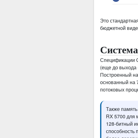
Это стандартная
бюджетной виде
Система
Спецификации G
(еще до выхода 
Построенный на 
основанный на 7
потоковых проц
Также память
RX 5700 для м
128-битный и
способность п