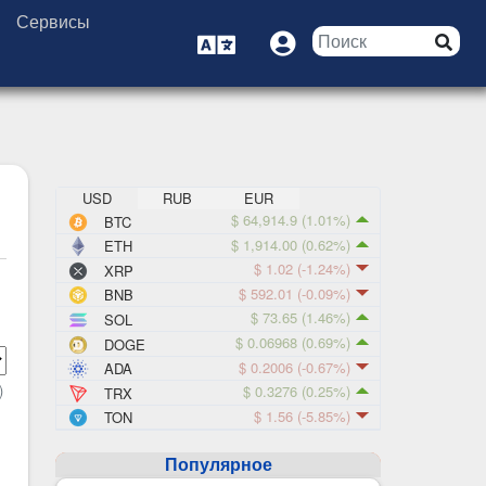
Сервисы
USD
RUB
EUR
$ 64,914.9
(1.01%)
BTC
$ 1,914.00
(0.62%)
ETH
$ 1.02
(-1.24%)
XRP
$ 592.01
(-0.09%)
BNB
$ 73.65
(1.46%)
SOL
$ 0.06968
(0.69%)
DOGE
$ 0.2006
(-0.67%)
ADA
)
$ 0.3276
(0.25%)
TRX
$ 1.56
(-5.85%)
TON
Популярное