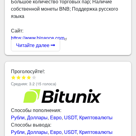
Большое количество торговых пар; Наличие
собственной монеты BNB; Поддержка русского
языка
Сайт:
https://www.binance.com
Читайте далее
Проголосуйте!:
Средняя:
3.2
(
15
голоса)
Способы пополнения:
Рубли
,
Доллары
,
Евро
,
USDT
,
Криптовалюты
Способы вывода:
Рубли
,
Доллары
,
Евро
,
USDT
,
Криптовалюты