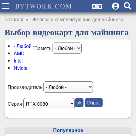
BYTWORK.COM
Главная
Железо и комплектующие для майнинга
Выбор видеокарт для майнинга
- Любой -
Память
AMD
Intel
Nvidia
Производитель
Серия
Популярное