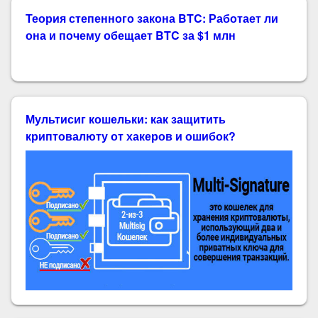
Теория степенного закона BTC: Работает ли
она и почему обещает BTC за $1 млн
Мультисиг кошельки: как защитить
криптовалюту от хакеров и ошибок?